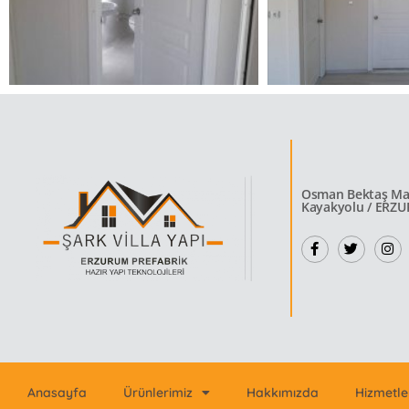
Osman Bektaş Mah
Kayakyolu / ERZ
Anasayfa
Ürünlerimiz
Hakkımızda
Hizmetle