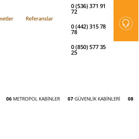
0 (536) 371 91
72
metler
Referanslar
0 (442) 315 78
78
0 (850) 577 35
25
06
METROPOL KABİNLER
07
GÜVENLİK KABİNLERİ
08